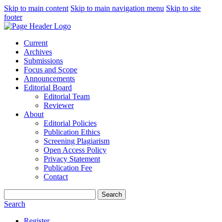
Skip to main content
Skip to main navigation menu
Skip to site
footer
Current
Archives
Submissions
Focus and Scope
Announcements
Editorial Board
Editorial Team
Reviewer
About
Editorial Policies
Publication Ethics
Screening Plagiarism
Open Access Policy
Privacy Statement
Publication Fee
Contact
Search
Search
Register