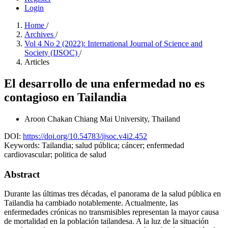
Login
Home
/
Archives
/
Vol 4 No 2 (2022): International Journal of Science and
Society (IJSOC)
/
Articles
El desarrollo de una enfermedad no es
contagioso en Tailandia
Aroon Chakan
Chiang Mai University, Thailand
DOI:
https://doi.org/10.54783/ijsoc.v4i2.452
Keywords:
Tailandia; salud pública; cáncer; enfermedad
cardiovascular; politica de salud
Abstract
Durante las últimas tres décadas, el panorama de la salud pública en
Tailandia ha cambiado notablemente. Actualmente, las
enfermedades crónicas no transmisibles representan la mayor causa
de mortalidad en la población tailandesa. A la luz de la situación