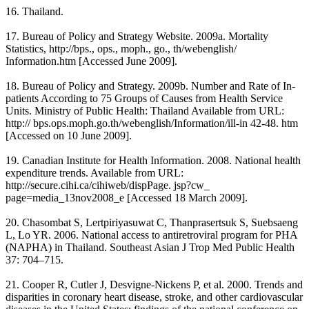
16. Thailand.
17. Bureau of Policy and Strategy Website. 2009a. Mortality
Statistics, http://bps., ops., moph., go., th/webenglish/
Information.htm [Accessed June 2009].
18. Bureau of Policy and Strategy. 2009b. Number and Rate of In-
patients According to 75 Groups of Causes from Health Service
Units. Ministry of Public Health: Thailand Available from URL:
http:// bps.ops.moph.go.th/webenglish/Information/ill-in 42-48. htm
[Accessed on 10 June 2009].
19. Canadian Institute for Health Information. 2008. National health
expenditure trends. Available from URL:
http://secure.cihi.ca/cihiweb/dispPage. jsp?cw_
page=media_13nov2008_e [Accessed 18 March 2009].
20. Chasombat S, Lertpiriyasuwat C, Thanprasertsuk S, Suebsaeng
L, Lo YR. 2006. National access to antiretroviral program for PHA
(NAPHA) in Thailand. Southeast Asian J Trop Med Public Health
37: 704–715.
21. Cooper R, Cutler J, Desvigne-Nickens P, et al. 2000. Trends and
disparities in coronary heart disease, stroke, and other cardiovascular