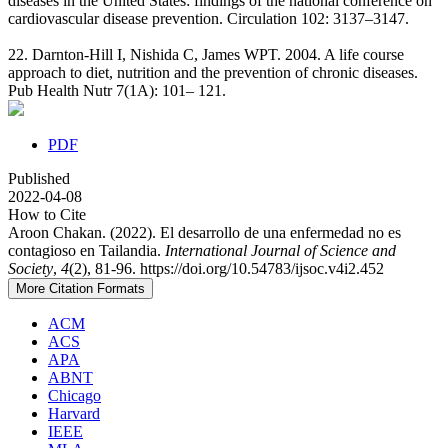
diseases in the United States: findings of the national conference on
cardiovascular disease prevention. Circulation 102: 3137–3147.
22. Darnton-Hill I, Nishida C, James WPT. 2004. A life course
approach to diet, nutrition and the prevention of chronic diseases.
Pub Health Nutr 7(1A): 101– 121.
PDF
Published
2022-04-08
How to Cite
Aroon Chakan. (2022). El desarrollo de una enfermedad no es
contagioso en Tailandia.
International Journal of Science and
Society
,
4
(2), 81-96. https://doi.org/10.54783/ijsoc.v4i2.452
More Citation Formats
ACM
ACS
APA
ABNT
Chicago
Harvard
IEEE