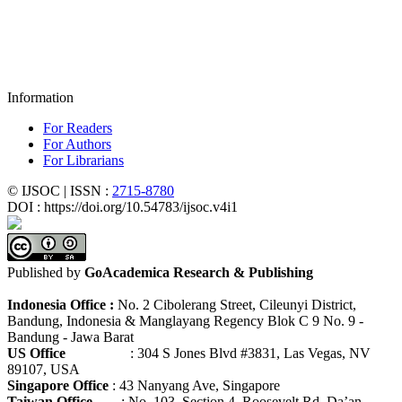
Information
For Readers
For Authors
For Librarians
© IJSOC | ISSN :
2715-8780
DOI : https://doi.org/10.54783/ijsoc.v4i1
Published by
GoAcademica Research & Publishing
Indonesia Office :
No. 2 Cibolerang Street, Cileunyi District,
Bandung, Indonesia & Manglayang Regency Blok C 9 No. 9 -
Bandung - Jawa Barat
US Office
: 304 S Jones Blvd #3831, Las Vegas, NV
89107, USA
Singapore Office
: 43 Nanyang Ave, Singapore
Taiwan Office
: No. 103, Section 4, Roosevelt Rd, Da’an