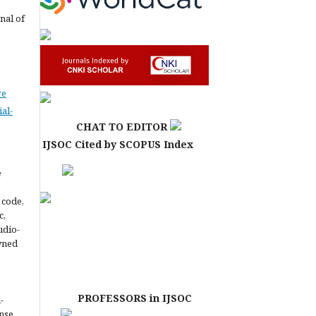
nal of
ve
al-
CHAT TO EDITOR
IJSOC Cited by SCOPUS Index
e
 code,
c,
udio-
owned
PROFESSORS in IJSOC
-
ense