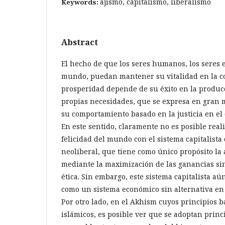
ajismo, capitalismo, liberalismo
Keywords:
Abstract
El hecho de que los seres humanos, los seres 
mundo, puedan mantener su vitalidad en la co
prosperidad depende de su éxito en la producc
propias necesidades, que se expresa en gran
su comportamiento basado en la justicia en el
En este sentido, claramente no es posible reali
felicidad del mundo con el sistema capitalista 
neoliberal, que tiene como único propósito la
mediante la maximización de las ganancias s
ética. Sin embargo, este sistema capitalista a
como un sistema económico sin alternativa en
Por otro lado, en el Akhism cuyos principios b
islámicos, es posible ver que se adoptan prin