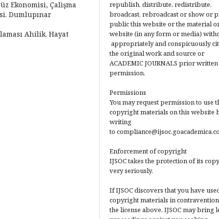
ümüz Ekonomisi, Çalişma
republish, distribute, redistribute,
esi. Dumlupınar
broadcast, rebroadcast or show or p
public this website or the material on
ulaması Ahilik. Hayat
website (in any form or media) with
appropriately and conspicuously ci
the original work and source or
ACADEMIC JOURNALS prior written
permission.
Permissions
You may request permission to use t
copyright materials on this website 
writing
to compliance@ijsoc.goacademica.c
Enforcement of copyright
IJSOC takes the protection of its cop
very seriously.
If IJSOC discovers that you have used
copyright materials in contravention
the license above, IJSOC may bring l