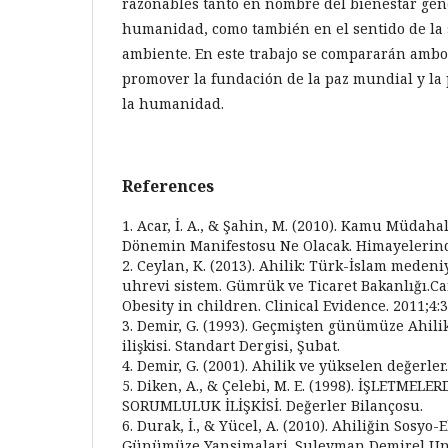
razonables tanto en nombre del bienestar gene
humanidad, como también en el sentido de la s
ambiente. En este trabajo se compararán ambos
promover la fundación de la paz mundial y la
la humanidad.
References
1. Acar, İ. A., & Şahin, M. (2010). Kamu Müdaha
Dönemin Manifestosu Ne Olacak. Himayelerinde 
2. Ceylan, K. (2013). Ahilik: Türk-İslam meden
uhrevi sistem. Gümrük ve Ticaret Bakanlığı.Ca
Obesity in children. Clinical Evidence. 2011;4:
3. Demir, G. (1993). Geçmişten günümüze Ahili
ilişkisi. Standart Dergisi, Şubat.
4. Demir, G. (2001). Ahilik ve yükselen değerler
5. Diken, A., & Çelebi, M. E. (1998). İŞLETMEL
SORUMLULUK İLİŞKİSİ. Değerler Bilançosu.
6. Durak, İ., & Yücel, A. (2010). Ahiliğin Sosyo
Günümüze Yansimalari. Suleyman Demirel Uni