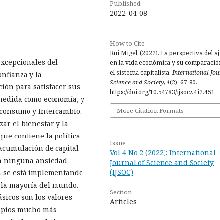
Published
2022-04-08
How to Cite
Rui Migel. (2022). La perspectiva del a
excepcionales del
en la vida económica y su comparació
el sistema capitalista.
International Jou
nfianza y la
Science and Society
,
4
(2), 67-80.
ión para satisfacer sus
https://doi.org/10.54783/ijsoc.v4i2.451
 medida como economía, y
More Citation Formats
 consumo y intercambio.
zar el bienestar y la
que contiene la política
Issue
 acumulación de capital
Vol 4 No 2 (2022): International
in ninguna ansiedad
Journal of Science and Society
(IJSOC)
ún se está implementando
 la mayoría del mundo.
Section
ásicos son los valores
Articles
cipios mucho más