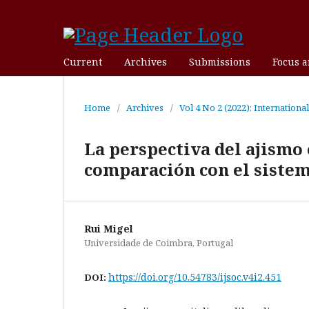
Current
Archives
Submissions
Focus 
Home
/
Archives
/
Vol 4 No 2 (2022): Internationa
La perspectiva del ajismo 
comparación con el sistem
Rui Migel
Universidade de Coimbra, Portugal
https://doi.org/10.54783/ijsoc.v4i2.451
DOI: