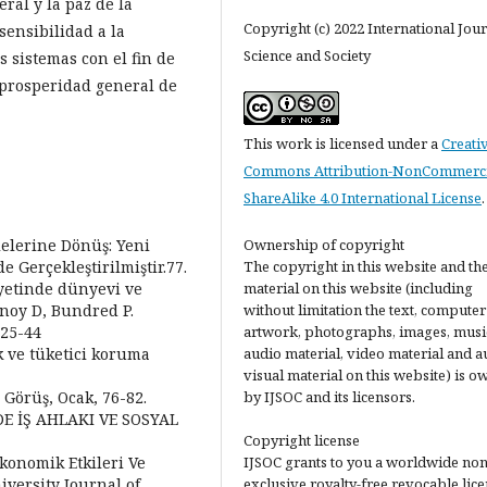
ral y la paz de la
Copyright (c) 2022 International Jour
ensibilidad a la
Science and Society
 sistemas con el fin de
 prosperidad general de
This work is licensed under a
Creati
Commons Attribution-NonCommerci
ShareAlike 4.0 International License
.
lelerine Dönüş: Yeni
Ownership of copyright
Gerçekleştirilmiştir.77.
The copyright in this website and th
iyetinde dünyevi ve
material on this website (including
noy D, Bundred P.
without limitation the text, computer
325-44
artwork, photographs, images, musi
k ve tüketici koruma
audio material, video material and a
visual material on this website) is 
. Görüş, Ocak, 76-82.
by IJSOC and its licensors.
ERDE İŞ AHLAKI VE SOSYAL
Copyright license
-Ekonomik Etkileri Ve
IJSOC grants to you a worldwide non
versity Journal of
exclusive royalty-free revocable lic