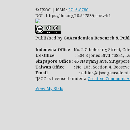
© IJSOC | ISSN :
2715-8780
DOI : https://doi.org/10.54783/ijsoc.v4i1
Published by
GoAcademica Research & Publ
Indonesia Office :
No. 2 Cibolerang Street, Ci
US Office
: 304 S Jones Blvd #3831, Las 
Singapore Office
: 43 Nanyang Ave, Singapore
Taiwan Office
: No. 103, Section 4, Roosevelt
Email
: editor@ijsoc.goacademica.co
IJSOC is licensed under a
Creative Commons Att
View My Stats