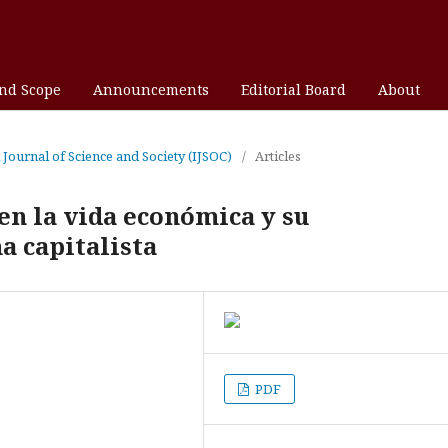
and Scope
Announcements
Editorial Board
About
l Journal of Science and Society (IJSOC)
/
Articles
en la vida económica y su
a capitalista
PDF