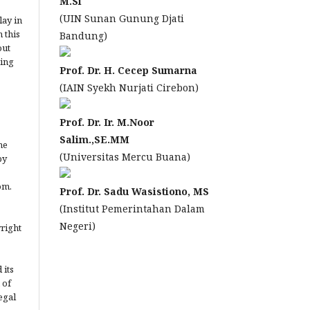
M.Si
(UIN Sunan Gunung Djati
lay in
 this
Bandung)
out
ting
Prof. Dr. H. Cecep Sumarna
(IAIN Syekh Nurjati Cirebon)
Prof. Dr. Ir. M.Noor
Salim.,SE.MM
he
(Universitas Mercu Buana)
by
om.
Prof. Dr. Sadu Wasistiono, MS
(Institut Pemerintahan Dalam
Negeri)
yright
 its
 of
egal