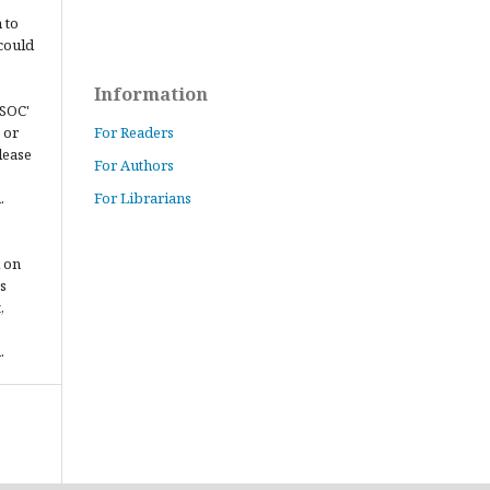
 to
could
Information
JSOC'
 or
For Readers
lease
For Authors
.
For Librarians
 on
s
,
.