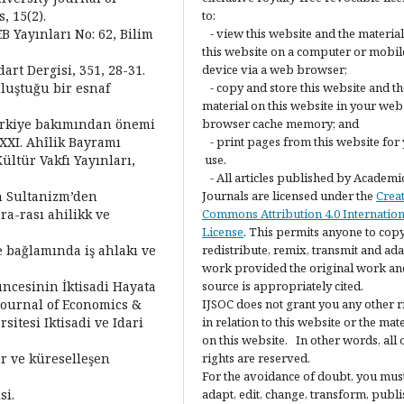
, 15(2).
to:
EB Yayınları No: 62, Bilim
- view this website and the materia
this website on a computer or mobil
dart Dergisi, 351, 28-31.
device via a web browser;
uluştuğu bir esnaf
- copy and store this website and th
material on this website in your web
 Türkiye bakımından önemi
browser cache memory; and
XXI. Ahîlik Bayramı
- print pages from this website for
ültür Vakfı Yayınları,
use.
- All articles published by Academi
in Sultanizm’den
Journals are licensed under the
Crea
a-rası ahilikk ve
Commons Attribution 4.0 Internation
License
. This permits anyone to copy
e bağlamında iş ahlakı ve
redistribute, remix, transmit and ada
work provided the original work an
üncesinin İktisadi Hayata
source is appropriately cited.
. Journal of Economics &
IJSOC does not grant you any other r
itesi Iktisadi ve Idari
in relation to this website or the mat
on this website. In other words, all 
er ve küreselleşen
rights are reserved.
For the avoidance of doubt, you mus
si.
adapt, edit, change, transform, publi