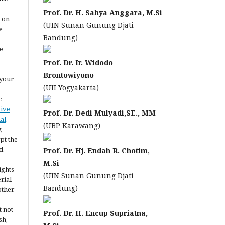
Prof. Dr. H. Sahya Anggara, M.Si
l on
(UIN Sunan Gunung Djati
e
Bandung)
e
Prof. Dr. Ir. Widodo
Brontowiyono
 your
(UII Yogyakarta)
c
tive
Prof. Dr. Dedi Mulyadi,SE., MM
al
(UBP Karawang)
,
pt the
d
Prof. Dr. Hj. Endah R. Chotim,
M.Si
ights
(UIN Sunan Gunung Djati
erial
Bandung)
other
t not
Prof. Dr. H. Encup Supriatna,
sh,