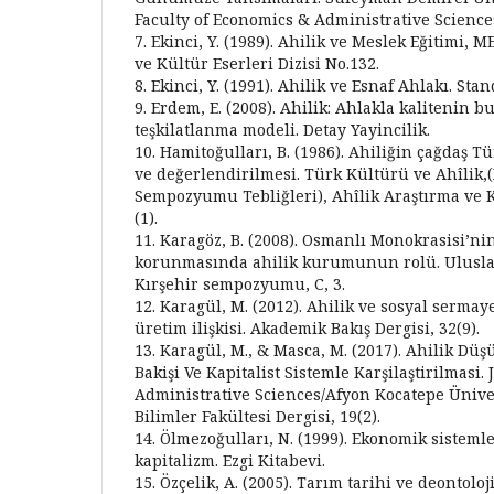
Faculty of Economics & Administrative Sciences
7. Ekinci, Y. (1989). Ahilik ve Meslek Eğitimi, M
ve Kültür Eserleri Dizisi No.132.
8. Ekinci, Y. (1991). Ahilik ve Esnaf Ahlakı. Stan
9. Erdem, E. (2008). Ahilik: Ahlakla kalitenin b
teşkilatlanma modeli. Detay Yayincilik.
10. Hamitoğulları, B. (1986). Ahiliğin çağdaş
ve değerlendirilmesi. Türk Kültürü ve Ahîlik,(
Sempozyumu Tebliğleri), Ahîlik Araştırma ve K
(1).
11. Karagöz, B. (2008). Osmanlı Monokrasisi’n
korunmasında ahilik kurumunun rolü. Uluslar
Kırşehir sempozyumu, C, 3.
12. Karagül, M. (2012). Ahilik ve sosyal sermay
üretim ilişkisi. Akademik Bakış Dergisi, 32(9).
13. Karagül, M., & Masca, M. (2017). Ahilik Düş
Bakişi Ve Kapitalist Sistemle Karşilaştirilmasi
Administrative Sciences/Afyon Kocatepe Ünivers
Bilimler Fakültesi Dergisi, 19(2).
14. Ölmezoğulları, N. (1999). Ekonomik sisteml
kapitalizm. Ezgi Kitabevi.
15. Özçelik, A. (2005). Tarım tarihi ve deontoloji