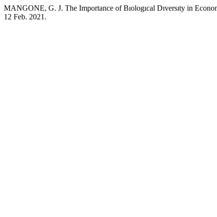
MANGONE, G. J. The Importance of Bıologıcal Dıversıty in Econo
12 Feb. 2021.